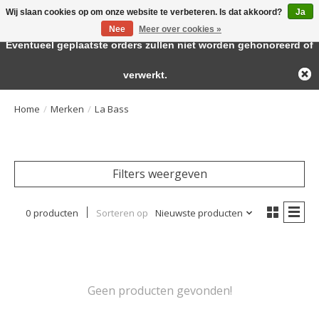
Wij slaan cookies op om onze website te verbeteren. Is dat akkoord?
Ja
← Keer terug naar de backoffice
Deze winkel is in aanbouw.
Nee
Meer over cookies »
Large selection of products and fast shipping!
Eventueel geplaatste orders zullen niet worden gehonoreerd of
Verlanglijst
Winkelwa
verwerkt.
Home
/
Merken
/
La Bass
Filters weergeven
0 producten
Sorteren op
Nieuwste producten
Geen producten gevonden!