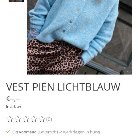
VEST PIEN LICHTBLAUW
€--,--
Incl. btw
(0)
De beoordeling van dit product is
0
van de 5
Op voorraad
(Levertijd:1-2 werkdagen in huis!)