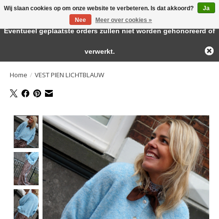
Wij slaan cookies op om onze website te verbeteren. Is dat akkoord?
Ja
← Keer terug naar de backoffice
Deze winkel is in aanbouw.
Nee
Meer over cookies »
Large selection of products and fast shipping!
Eventueel geplaatste orders zullen niet worden gehonoreerd of
Verlanglijst
Winkelwa
verwerkt.
Home
/
VEST PIEN LICHTBLAUW
Product image slideshow Items