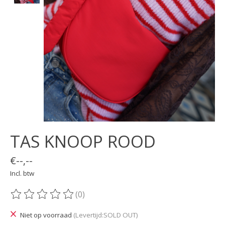
TAS KNOOP ROOD
€--,--
Incl. btw
(0)
De beoordeling van dit product is
0
van de 5
Niet op voorraad
(Levertijd:SOLD OUT)