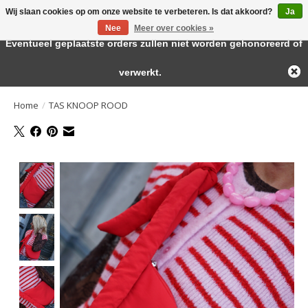
Wij slaan cookies op om onze website te verbeteren. Is dat akkoord?
Ja
← Keer terug naar de backoffice
Deze winkel is in aanbouw.
Nee
Meer over cookies »
Large selection of products and fast shipping!
Eventueel geplaatste orders zullen niet worden gehonoreerd of
Verlanglijst
Winkelwa
verwerkt.
Home
/
TAS KNOOP ROOD
Product image slideshow Items