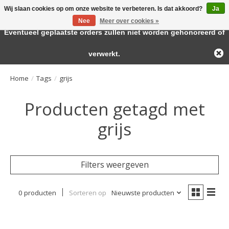
Wij slaan cookies op om onze website te verbeteren. Is dat akkoord?
Ja
← Keer terug naar de backoffice
Deze winkel is in aanbouw.
Nee
Meer over cookies »
Large selection of products and fast shipping!
Eventueel geplaatste orders zullen niet worden gehonoreerd of
Verlanglijst
Winkelwa
verwerkt.
Home
/
Tags
/
grijs
Producten getagd met
grijs
Filters weergeven
0 producten
Sorteren op
Nieuwste producten