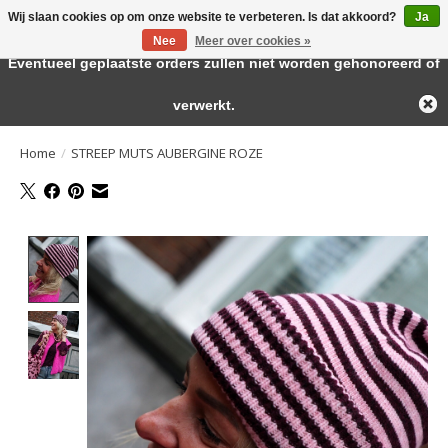
Wij slaan cookies op om onze website te verbeteren. Is dat akkoord?
Ja
← Keer terug naar de backoffice
Deze winkel is in aanbouw.
Nee
Meer over cookies »
Large selection of products and fast shipping!
Eventueel geplaatste orders zullen niet worden gehonoreerd of
Verlanglijst
Winkelwa
verwerkt.
Home
/
STREEP MUTS AUBERGINE ROZE
Product image slideshow Items