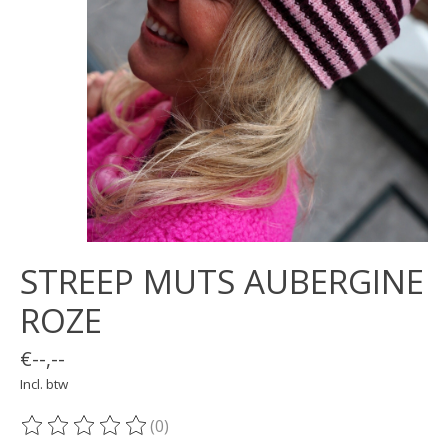
STREEP MUTS AUBERGINE
ROZE
€--,--
Incl. btw
(0)
De beoordeling van dit product is
0
van de 5