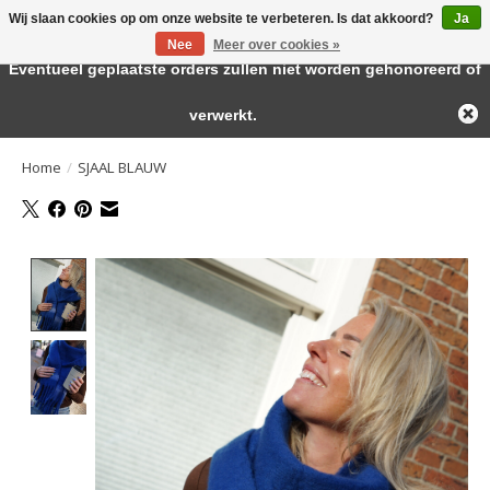
Wij slaan cookies op om onze website te verbeteren. Is dat akkoord?
Ja
← Keer terug naar de backoffice
Deze winkel is in aanbouw.
Nee
Meer over cookies »
Large selection of products and fast shipping!
Eventueel geplaatste orders zullen niet worden gehonoreerd of
Verlanglijst
Winkelwa
verwerkt.
Home
/
SJAAL BLAUW
Product image slideshow Items