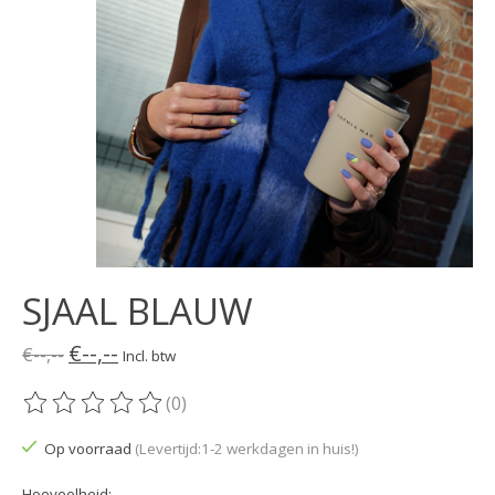
SJAAL BLAUW
€--,--
€--,--
Incl. btw
(0)
De beoordeling van dit product is
0
van de 5
Op voorraad
(Levertijd:1-2 werkdagen in huis!)
Hoeveelheid: