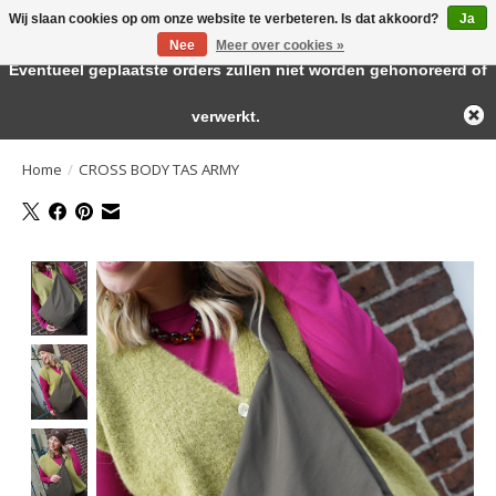
Wij slaan cookies op om onze website te verbeteren. Is dat akkoord?
Ja
← Keer terug naar de backoffice
Deze winkel is in aanbouw.
Nee
Meer over cookies »
Large selection of products and fast shipping!
Eventueel geplaatste orders zullen niet worden gehonoreerd of
Verlanglijst
Winkelwa
verwerkt.
Home
/
CROSS BODY TAS ARMY
Product image slideshow Items