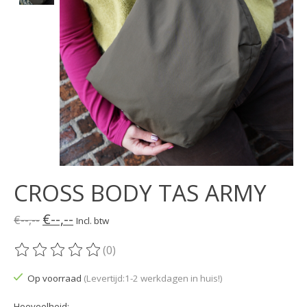
CROSS BODY TAS ARMY
€--,--
€--,--
Incl. btw
(0)
De beoordeling van dit product is
0
van de 5
Op voorraad
(Levertijd:1-2 werkdagen in huis!)
Hoeveelheid: