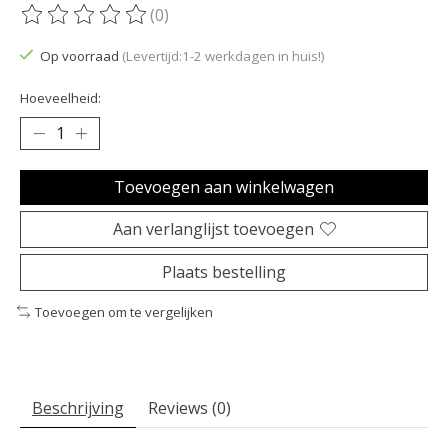
(0)
De beoordeling van dit product is
0
van de 5
Op voorraad
(Levertijd:1-2 werkdagen in huis!)
Hoeveelheid:
Toevoegen aan winkelwagen
Aan verlanglijst toevoegen
Plaats bestelling
Toevoegen om te vergelijken
Beschrijving
Reviews (0)