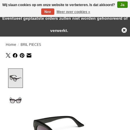
Wij slaan cookies op om onze website te verbeteren. Is dat akkoord?
Ja
← Keer terug naar de backoffice
Deze winkel is in aanbouw.
Nee
Meer over cookies »
Large selection of products and fast shipping!
Eventueel geplaatste orders zullen niet worden gehonoreerd of
Verlanglijst
Winkelwa
verwerkt.
Home
/
BRIL PIECES
Product image slideshow Items