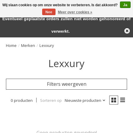
Wij slaan cookies op om onze website te verbeteren. Is dat akkoord?
Ja
← Keer terug naar de backoffice
Deze winkel is in aanbouw.
Nee
Meer over cookies »
Large selection of products and fast shipping!
Eventueel geplaatste orders zullen niet worden gehonoreerd of
Verlanglijst
Winkelwa
verwerkt.
Home
/
Merken
/
Lexxury
Lexxury
Filters weergeven
0 producten
Sorteren op
Nieuwste producten
Geen producten gevonden!